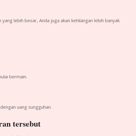
 yang lebih besar, Anda juga akan kehilangan lebih banyak
ulai bermain.
n dengan uang sungguhan.
ran tersebut