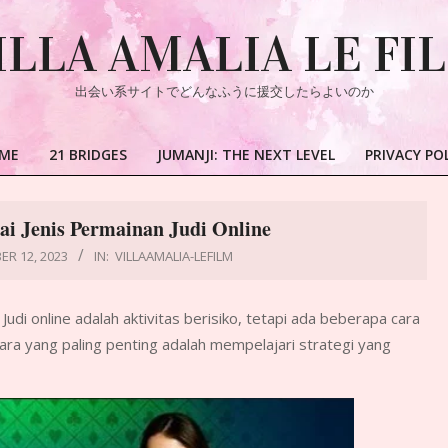
ILLA AMALIA LE FI
出会い系サイトでどんなふうに援交したらよいのか
ME
21 BRIDGES
JUMANJI: THE NEXT LEVEL
PRIVACY PO
Primary
Navigation
Menu
ai Jenis Permainan Judi Online
R 12, 2023
IN:
VILLAAMALIA-LEFILM
 Judi online adalah aktivitas berisiko, tetapi ada beberapa cara
ara yang paling penting adalah mempelajari strategi yang