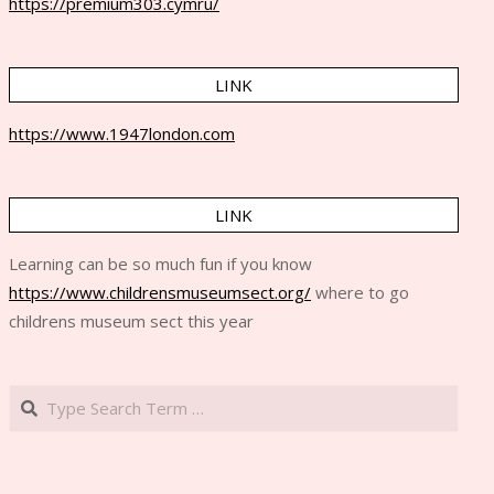
https://premium303.cymru/
LINK
https://www.1947london.com
LINK
Learning can be so much fun if you know
https://www.childrensmuseumsect.org/
where to go
childrens museum sect this year
Search