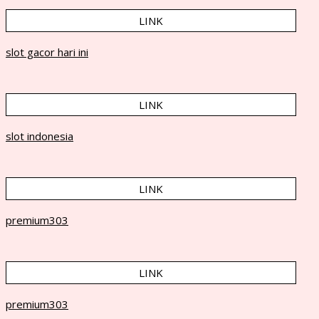
LINK
slot gacor hari ini
LINK
slot indonesia
LINK
premium303
LINK
premium303