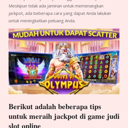
Meskipun tidak ada jaminan untuk memenangkan
jackpot, ada beberapa cara yang dapat Anda lakukan
untuk meningkatkan peluang Anda.
Berikut adalah beberapa tips
untuk meraih jackpot di game judi
slot online