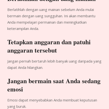
Berlatihlah dengan uang mainan sebelum Anda mulai
bermain dengan uang sungguhan. Ini akan membantu
Anda mempelajari permainan dan meningkatkan
keterampilan Anda.
Tetapkan anggaran dan patuhi
anggaran tersebut
Jangan pernah bertaruh lebih banyak uang daripada yang
dapat Anda hilangkan.
Jangan bermain saat Anda sedang
emosi
Emosi dapat menyebabkan Anda membuat keputusan
yang buruk.