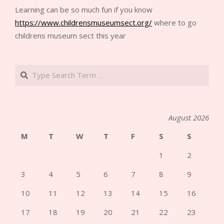
Learning can be so much fun if you know
https://www.childrensmuseumsect.org/
where to go
childrens museum sect this year
Search
August 2026
M
T
W
T
F
S
S
1
2
3
4
5
6
7
8
9
10
11
12
13
14
15
16
17
18
19
20
21
22
23