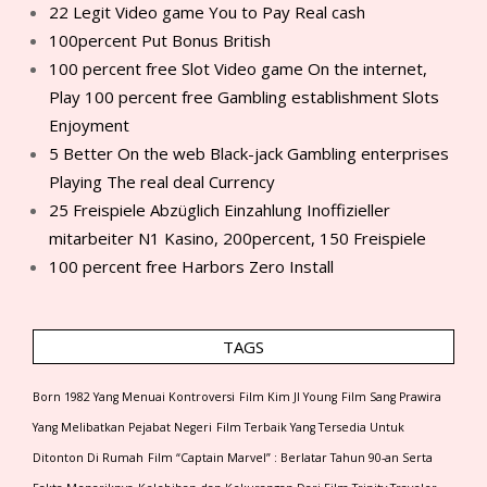
22 Legit Video game You to Pay Real cash
100percent Put Bonus British
100 percent free Slot Video game On the internet,
Play 100 percent free Gambling establishment Slots
Enjoyment
5 Better On the web Black-jack Gambling enterprises
Playing The real deal Currency
25 Freispiele Abzüglich Einzahlung Inoffizieller
mitarbeiter N1 Kasino, 200percent, 150 Freispiele
100 percent free Harbors Zero Install
TAGS
Born 1982 Yang Menuai Kontroversi
Film Kim JI Young
Film Sang Prawira
Yang Melibatkan Pejabat Negeri
Film Terbaik Yang Tersedia Untuk
Ditonton Di Rumah
Film “Captain Marvel” : Berlatar Tahun 90-an Serta