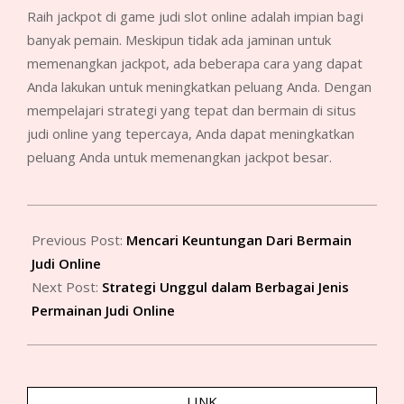
Raih jackpot di game judi slot online adalah impian bagi
banyak pemain. Meskipun tidak ada jaminan untuk
memenangkan jackpot, ada beberapa cara yang dapat
Anda lakukan untuk meningkatkan peluang Anda. Dengan
mempelajari strategi yang tepat dan bermain di situs
judi online yang tepercaya, Anda dapat meningkatkan
peluang Anda untuk memenangkan jackpot besar.
2023-
10-
Previous Post:
Mencari Keuntungan Dari Bermain
12
Judi Online
Next Post:
Strategi Unggul dalam Berbagai Jenis
Permainan Judi Online
LINK