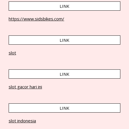
LINK
https://www.sidsbikes.com/
LINK
slot
LINK
slot gacor hari ini
LINK
slot indonesia