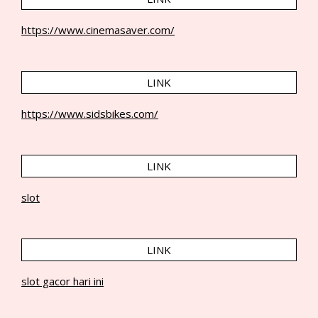
https://www.cinemasaver.com/
LINK
https://www.sidsbikes.com/
LINK
slot
LINK
slot gacor hari ini