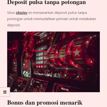
Deposit pulsa tanpa potongan
Situs
idnplay
ini menawarkan deposit pulsa tanpa
potongan untuk memudahkan pemain untuk melakukan
deposit.
Bonus dan promosi menarik