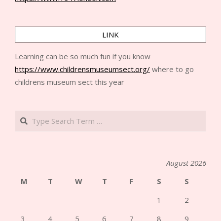
LINK
Learning can be so much fun if you know
https://www.childrensmuseumsect.org/
where to go
childrens museum sect this year
Search
August 2026
M
T
W
T
F
S
S
1
2
3
4
5
6
7
8
9