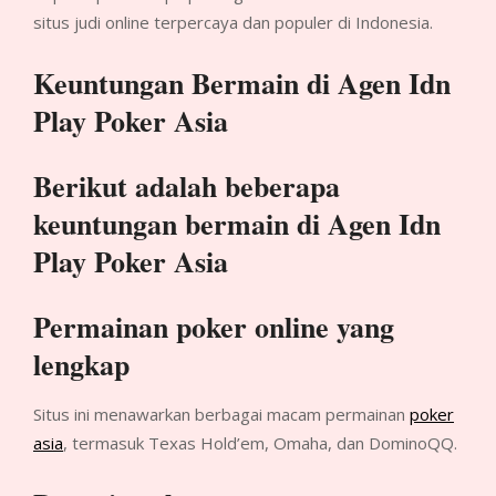
situs judi online terpercaya dan populer di Indonesia.
Keuntungan Bermain di Agen Idn
Play Poker Asia
Berikut adalah beberapa
keuntungan bermain di Agen Idn
Play Poker Asia
Permainan poker online yang
lengkap
Situs ini menawarkan berbagai macam permainan
poker
asia
, termasuk Texas Hold’em, Omaha, dan DominoQQ.