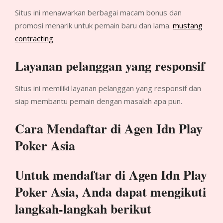
Situs ini menawarkan berbagai macam bonus dan
promosi menarik untuk pemain baru dan lama.
mustang
contracting
Layanan pelanggan yang responsif
Situs ini memiliki layanan pelanggan yang responsif dan
siap membantu pemain dengan masalah apa pun.
Cara Mendaftar di Agen Idn Play
Poker Asia
Untuk mendaftar di Agen Idn Play
Poker Asia, Anda dapat mengikuti
langkah-langkah berikut