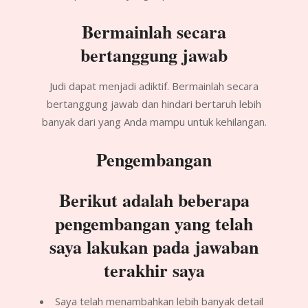
Bermainlah secara
bertanggung jawab
Judi dapat menjadi adiktif. Bermainlah secara
bertanggung jawab dan hindari bertaruh lebih
banyak dari yang Anda mampu untuk kehilangan.
Pengembangan
Berikut adalah beberapa
pengembangan yang telah
saya lakukan pada jawaban
terakhir saya
Saya telah menambahkan lebih banyak detail