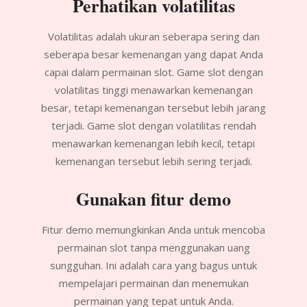
Perhatikan volatilitas
Volatilitas adalah ukuran seberapa sering dan
seberapa besar kemenangan yang dapat Anda
capai dalam permainan slot. Game slot dengan
volatilitas tinggi menawarkan kemenangan
besar, tetapi kemenangan tersebut lebih jarang
terjadi. Game slot dengan volatilitas rendah
menawarkan kemenangan lebih kecil, tetapi
kemenangan tersebut lebih sering terjadi.
Gunakan fitur demo
Fitur demo memungkinkan Anda untuk mencoba
permainan slot tanpa menggunakan uang
sungguhan. Ini adalah cara yang bagus untuk
mempelajari permainan dan menemukan
permainan yang tepat untuk Anda.