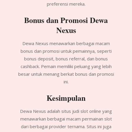
preferensi mereka.
Bonus dan Promosi Dewa
Nexus
Dewa Nexus menawarkan berbagai macam
bonus dan promosi untuk pemainnya, seperti
bonus deposit, bonus referral, dan bonus
cashback. Pemain memiliki peluang yang lebih
besar untuk menang berkat bonus dan promosi
ini.
Kesimpulan
Dewa Nexus adalah situs judi slot online yang
menawarkan berbagai macam permainan slot
dari berbagai provider ternama. Situs ini juga