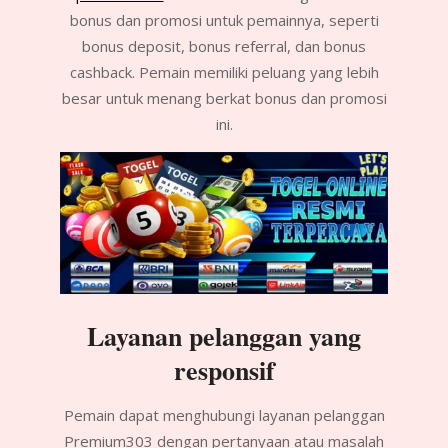
bonus dan promosi untuk pemainnya, seperti
bonus deposit, bonus referral, dan bonus
cashback. Pemain memiliki peluang yang lebih
besar untuk menang berkat bonus dan promosi
ini.
Layanan pelanggan yang
responsif
Pemain dapat menghubungi layanan pelanggan
Premium303 dengan pertanyaan atau masalah