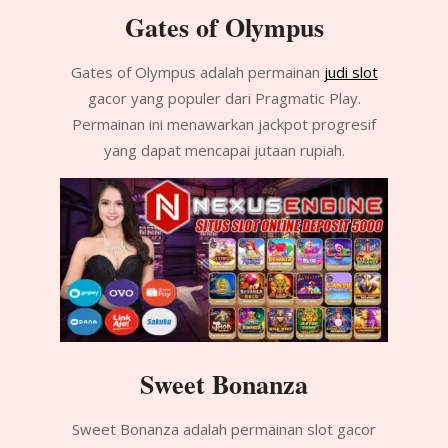
Gates of Olympus
Gates of Olympus adalah permainan
judi slot
gacor yang populer dari Pragmatic Play.
Permainan ini menawarkan jackpot progresif
yang dapat mencapai jutaan rupiah.
Sweet Bonanza
Sweet Bonanza adalah permainan slot gacor