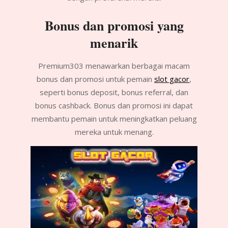
Bonus dan promosi yang
menarik
Premium303 menawarkan berbagai macam
bonus dan promosi untuk pemain
slot gacor
,
seperti bonus deposit, bonus referral, dan
bonus cashback. Bonus dan promosi ini dapat
membantu pemain untuk meningkatkan peluang
mereka untuk menang.