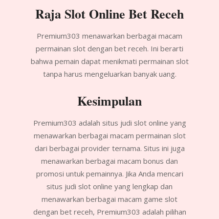
Raja Slot Online Bet Receh
Premium303 menawarkan berbagai macam
permainan slot dengan bet receh. Ini berarti
bahwa pemain dapat menikmati permainan slot
tanpa harus mengeluarkan banyak uang.
Kesimpulan
Premium303 adalah situs judi slot online yang
menawarkan berbagai macam permainan slot
dari berbagai provider ternama. Situs ini juga
menawarkan berbagai macam bonus dan
promosi untuk pemainnya. Jika Anda mencari
situs judi slot online yang lengkap dan
menawarkan berbagai macam game slot
dengan bet receh, Premium303 adalah pilihan