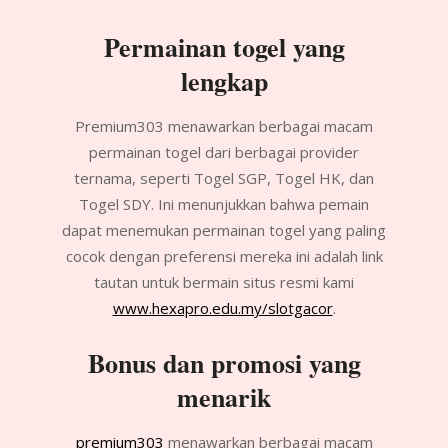
Permainan togel yang
lengkap
Premium303 menawarkan berbagai macam
permainan togel dari berbagai provider
ternama, seperti Togel SGP, Togel HK, dan
Togel SDY. Ini menunjukkan bahwa pemain
dapat menemukan permainan togel yang paling
cocok dengan preferensi mereka ini adalah link
tautan untuk bermain situs resmi kami
www.hexapro.edu.my/slotgacor
.
Bonus dan promosi yang
menarik
premium303
menawarkan berbagai macam