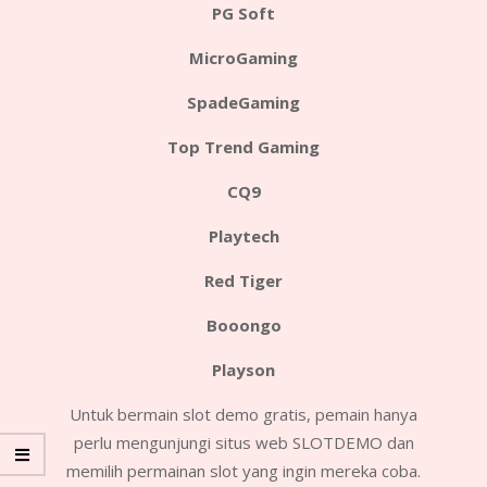
PG Soft
MicroGaming
SpadeGaming
Top Trend Gaming
CQ9
Playtech
Red Tiger
Booongo
Playson
Untuk bermain slot demo gratis, pemain hanya
perlu mengunjungi situs web SLOTDEMO dan
memilih permainan slot yang ingin mereka coba.