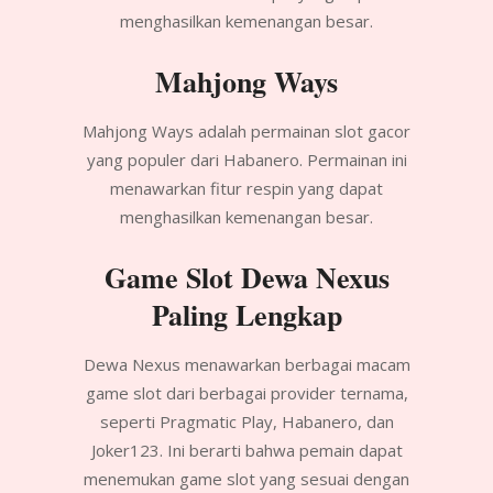
menghasilkan kemenangan besar.
Mahjong Ways
Mahjong Ways adalah permainan slot gacor
yang populer dari Habanero. Permainan ini
menawarkan fitur respin yang dapat
menghasilkan kemenangan besar.
Game Slot Dewa Nexus
Paling Lengkap
Dewa Nexus menawarkan berbagai macam
game slot dari berbagai provider ternama,
seperti Pragmatic Play, Habanero, dan
Joker123. Ini berarti bahwa pemain dapat
menemukan game slot yang sesuai dengan