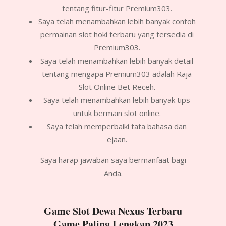
tentang fitur-fitur Premium303.
Saya telah menambahkan lebih banyak contoh
permainan slot hoki terbaru yang tersedia di
Premium303.
Saya telah menambahkan lebih banyak detail
tentang mengapa Premium303 adalah Raja
Slot Online Bet Receh.
Saya telah menambahkan lebih banyak tips
untuk bermain slot online.
Saya telah memperbaiki tata bahasa dan
ejaan.
Saya harap jawaban saya bermanfaat bagi
Anda.
Game Slot Dewa Nexus Terbaru
Game Paling Lengkap 2023