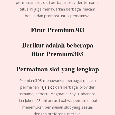
permainan slot dari berbagai provider ternama.
Situs ini juga menawarkan berbagai macam
bonus dan promosi untuk pemainnya.
Fitur Premium303
Berikut adalah beberapa
fitur Premium303
Permainan slot yang lengkap
Premium303 menawarkan berbagai macam
permainan
raja slot
dari berbagai provider
ternama, seperti Pragmatic Play, Habanero,
dan Joker123. Ini berarti bahwa pemain dapat
menemukan permainan slot yang sesuai
dengan preferensi mereka.