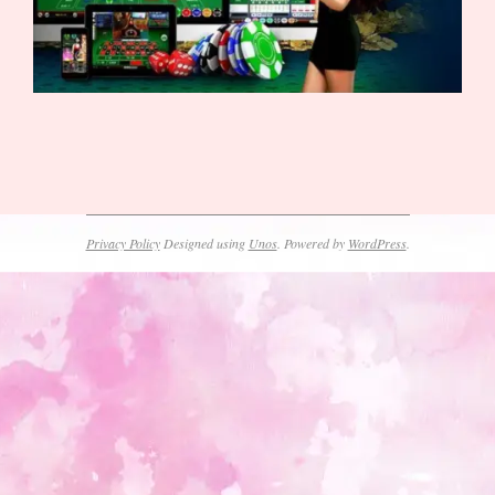
2023-
10-
12
Privacy Policy
Designed using
Unos
. Powered by
WordPress
.