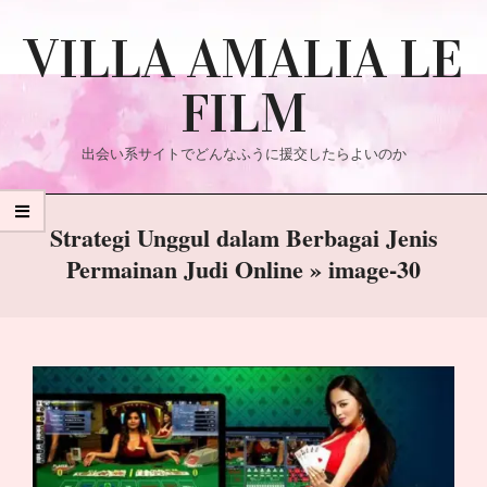
Skip
VILLA AMALIA LE
to
content
FILM
出会い系サイトでどんなふうに援交したらよいのか
Primary
Strategi Unggul dalam Berbagai Jenis
Navigation
Permainan Judi Online »
image-30
Menu